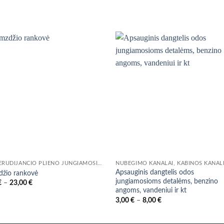
316 NERŪDIJANČIO PLIENO JUNGIAMOSIOS DETALĖS IR VOŽTUVAI
Apsauginis dangtelis odos
žio rankovė
jungiamosioms detalėms, benzino
Price
€
–
23,00
€
range:
angoms, vandeniui ir kt
4,00 €
Price
3,00
€
–
8,00
€
through
range:
23,00 €
3,00 €
through