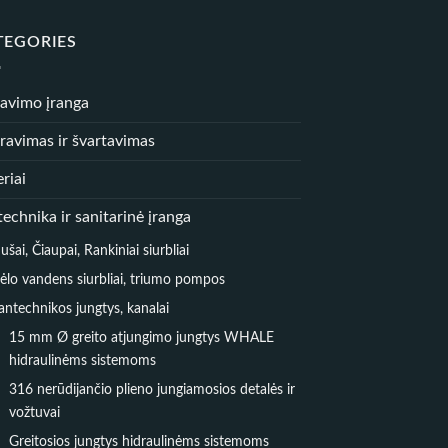
TEGORIES
iavimo įranga
ravimas ir švartavimas
riai
echnika ir sanitarinė įranga
ušai, Čiaupai, Rankiniai siurbliai
ėlo vandens siurbliai, triumo pompos
antechnikos jungtys, kanalai
15 mm Ø greito atjungimo jungtys WHALE
hidraulinėms sistemoms
316 nerūdijančio plieno jungiamosios detalės ir
vožtuvai
Greitosios jungtys hidraulinėms sistemoms