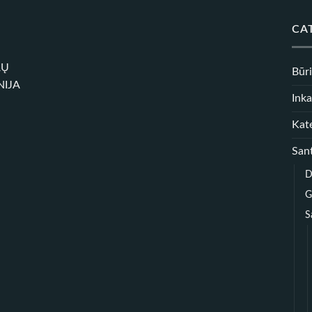
8,00 €
CA
RŲ
Būr
NIJA
Inka
Kate
Sant
D
G
S