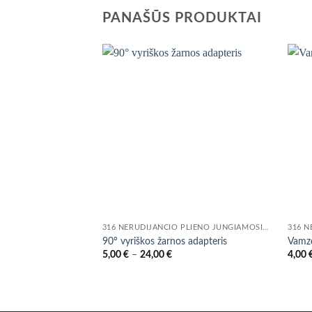
PANAŠŪS PRODUKTAI
316 NERŪDIJANČIO PLIENO JUNGIAMOSIOS DETALĖS IR VOŽTUVAI
90° vyriškos žarnos adapteris
Vamzd
Price
5,00
€
–
24,00
€
4,00
range:
5,00 €
through
24,00 €