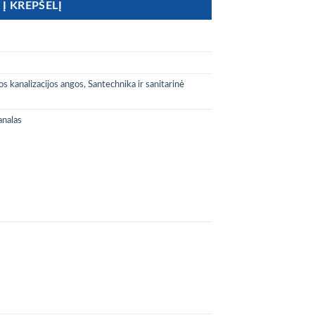
Į KREPŠELĮ
s kanalizacijos angos
,
Santechnika ir sanitarinė
nalas