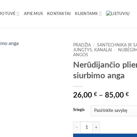
UOTUVĖ
APIE MUS
KONTAKTAI
KLIENTAMS
PRADŽIA
/
SANTECHNIKA IR S
JUNGTYS, KANALAI
/
NUBĖGIM
ANGOS
Nerūdijančio pli
siurbimo anga
Pr
26,00
€
–
85,00
€
ra
26
Sriegis
th
85
produkto kiekis: Nerūdijančio pli