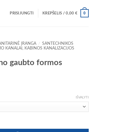
0
PRISIJUNGTI
KREPŠELIS /
0,00
€
ANITARINĖ ĮRANGA
/
SANTECHNIKOS
O KANALAI, KABINOS KANALIZACIJOS
eno gaubto formos
ice
nge:
IŠVALYTI
,00 €
rough
,00 €
eno gaubto formos siurbimo anga