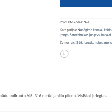
Produkto kodas:
N/A
Kategorijos:
Nubėgimo kanalai, kabino
įranga
,
Santechnikos jungtys, kanalai
Žymos:
aisi 316
,
jungtis
,
nebėgimo ka
 būdu poliruoto AISI 316 nerūdijančio plieno. Visiškai įsriegtas.