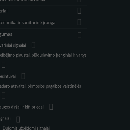
riai
echnika ir sanitarinė įranga
gumas
variniai signalai
elbėjimo plaustai, plūduriavimo įrenginiai ir valtys
esintuvai
adaro atšvaitai, pirmosios pagalbos vaistinėlės
augos diržai ir kiti priedai
ignalai
Dujomis užpildomi signalai