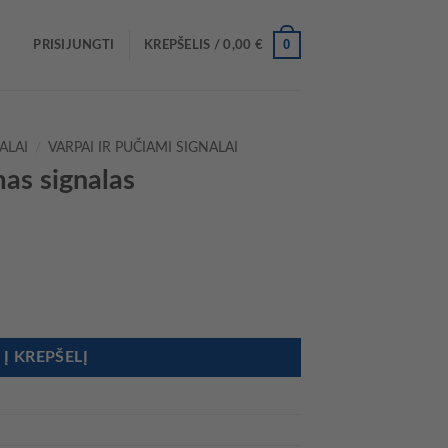
0
PRISIJUNGTI
KREPŠELIS /
0,00
€
ALAI
/
VARPAI IR PUČIAMI SIGNALAI
mas signalas
mas signalas
Į KREPŠELĮ