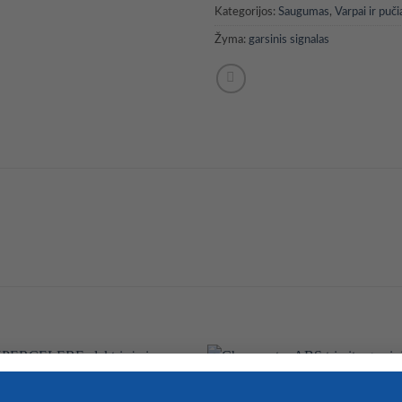
Kategorijos:
Saugumas
,
Varpai ir puči
Žyma:
garsinis signalas