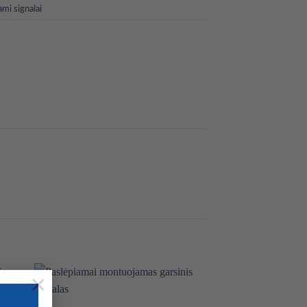
ami signalai
×