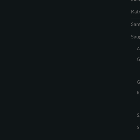
Kate
Sant
Sau
A
G
G
R
S
S