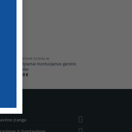
ĮLEIDŽIAMI SIGNALAI
Paslėpiamai montuojamas garsinis
signalas
39,00
€
TEGORIES
iavimo įranga
ravimas ir švartavimas