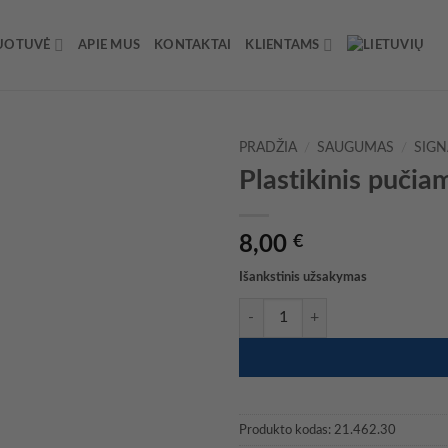
UOTUVĖ
APIE MUS
KONTAKTAI
KLIENTAMS
PRADŽIA
/
SAUGUMAS
/
SIGN
Plastikinis pučia
8,00
€
Išankstinis užsakymas
produkto kiekis: Plastikinis pučia
Produkto kodas:
21.462.30