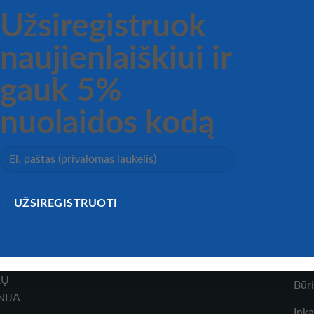
Užsiregistruok
naujienlaiškiui ir
gauk 5%
nuolaidos kodą
UMAS
SAUGUMAS
Chromuotas ABS trimito garsinis
CELERE elektrinė sirena
signalas su kompresoriumi
00
€
78,00
€
CA
RŲ
Būr
NIJA
Inka