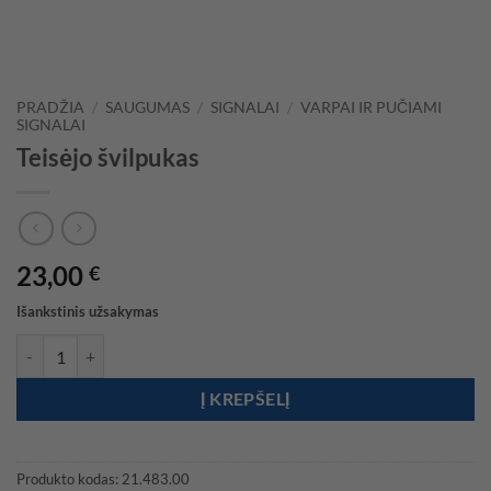
PRADŽIA
/
SAUGUMAS
/
SIGNALAI
/
VARPAI IR PUČIAMI
SIGNALAI
Teisėjo švilpukas
23,00
€
Išankstinis užsakymas
produkto kiekis: Teisėjo švilpukas
Į KREPŠELĮ
Produkto kodas:
21.483.00