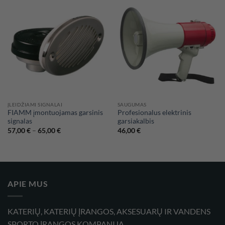
ĮLEIDŽIAMI SIGNALAI
SAUGUMAS
FIAMM įmontuojamas garsinis
Profesionalus elektrinis
signalas
garsiakalbis
Price
57,00
€
–
65,00
€
46,00
€
range:
57,00 €
through
65,00 €
APIE MUS
KATERIŲ, KATERIŲ ĮRANGOS, AKSESUARŲ IR VANDENS
SPORTO ĮRANGOS KOMPANIJA