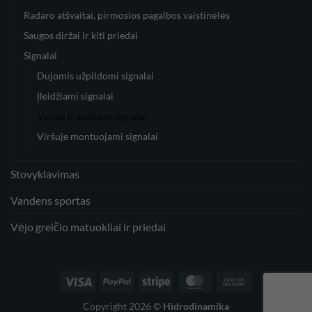
Radaro atšvaitai, pirmosios pagalbos vaistinėlės
Saugos diržai ir kiti priedai
Signalai
Dujomis užpildomi signalai
Įleidžiami signalai
Varpai ir pučiami signalai
Viršuje montuojami signalai
Stovyklavimas
Vandens sportas
Vėjo greičio matuokliai ir priedai
Visa
PayPal
Stripe
MasterCard
Cash
On
Copyright 2026 ©
Hidrodinamika