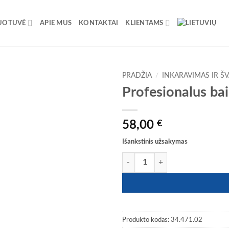
UOTUVĖ
APIE MUS
KONTAKTAI
KLIENTAMS
PRADŽIA
/
INKARAVIMAS IR Š
Profesionalus bai
58,00
€
Išankstinis užsakymas
produkto kiekis: Profesionalus baid
Produkto kodas:
34.471.02