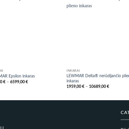
AI
INKARAI
LEWMAR Delta® nerūdijančio plie
AR Epsilon inkaras
inkaras
Price
00
€
–
6599,00
€
range:
Price
1959,00
€
–
10689,00
€
879,00 €
range:
through
1959,00 €
6599,00 €
through
10689,00 
CA
RŲ