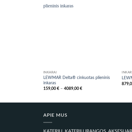
INKARAI
INKAR
LEWMAR Delta® cinkuotas plieninis
LEWM
inkaras
879,
Price
159,00
€
–
4089,00
€
range:
159,00 €
through
4089,00 €
APIE MUS
KATERIŲ, KATERIŲ ĮRANGOS, AKSESUA