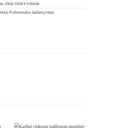
mas
,
Irklai
,
Irklai ir kobiniai
irklai
,
Profesionalus baidarių irklas