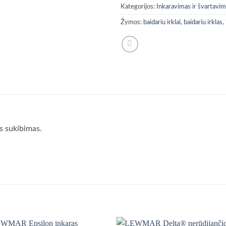
Kategorijos:
Inkaravimas ir švartavi
Žymos:
baidariu irklai
,
baidariu irklas
,
s sukibimas.