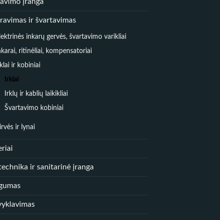
iavimo įranga
ravimas ir švartavimas
lektrinės inkarų gervės, švartavimo varikliai
nkarai, ritinėliai, kompensatoriai
rklai ir kobiniai
Irklai
Irklų ir kablių laikikliai
Švartavimo kobiniai
irvės ir lynai
riai
echnika ir sanitarinė įranga
gumas
vyklavimas