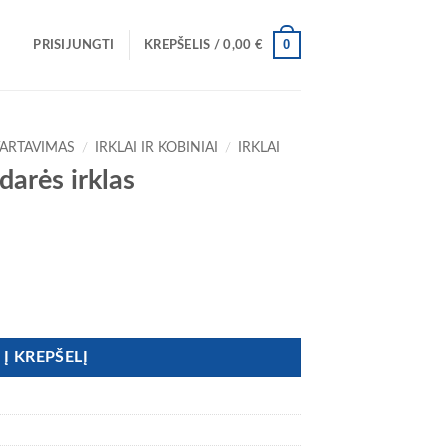
0
PRISIJUNGTI
KREPŠELIS /
0,00
€
VARTAVIMAS
/
IRKLAI IR KOBINIAI
/
IRKLAI
darės irklas
arės irklas
Į KREPŠELĮ