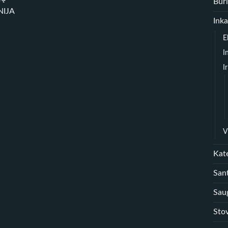
Būr
NIJA
Inka
E
I
I
V
Kate
Sant
Sau
Sto