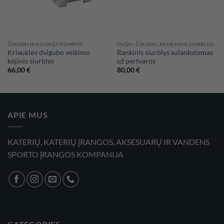
ČIAUPAI IR KOJINĖS POMPOS
DUŠAI, ČIAUPAI, RANKINIAI SIURBLIAI
Kriauklės dvigubo veikimo
Rankinis siurblys sulankstomas
kojinis siurblys
už pertvaros
66,00
€
80,00
€
APIE MUS
KATERIŲ, KATERIŲ ĮRANGOS, AKSESUARŲ IR VANDENS
SPORTO ĮRANGOS KOMPANIJA