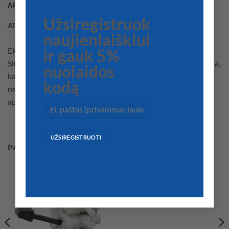
APRAŠYMAS
Užsiregistruok
ATSILIEPIMAI (0)
naujienlaiškiui
Ekologiškas antistatinis siurblys su elektroniniu jutikliu.
ir gauk 5%
Siurblys įsijungia, kai vandens lygis pasiekia 7 cm, ir išsijungia,
nuolaidos
kai vanduo visiškai išleidžiamas. LAUKO efekto jutiklis
kodą
neleidžia siurbliui įsijungti esant alyvai, kad apsaugotų
aplinką.
PANAŠŪS PRODUKTAI