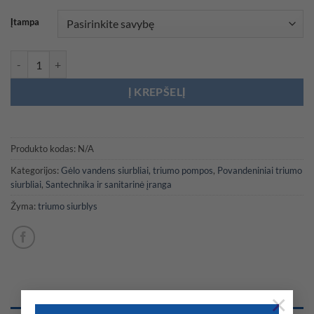
450,00 €
Įtampa
produkto kiekis: RULE Mate automatinis triumo siurblys
Į KREPŠELĮ
Produkto kodas:
N/A
Kategorijos:
Gėlo vandens siurbliai, triumo pompos
,
Povandeniniai triumo
siurbliai
,
Santechnika ir sanitarinė įranga
Žyma:
triumo siurblys
×