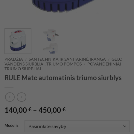
PRADŽIA
/
SANTECHNIKA IR SANITARINĖ ĮRANGA
/
GĖLO
VANDENS SIURBLIAI, TRIUMO POMPOS
/
POVANDENINIAI
TRIUMO SIURBLIAI
RULE Mate automatinis triumo siurblys
Price
140,00
–
450,00
€
€
range:
140,00 €
Modelis
through