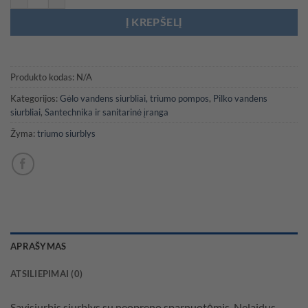
Į KREPŠELĮ
Produkto kodas:
N/A
Kategorijos:
Gėlo vandens siurbliai, triumo pompos
,
Pilko vandens
siurbliai
,
Santechnika ir sanitarinė įranga
Žyma:
triumo siurblys
APRAŠYMAS
ATSILIEPIMAI (0)
Savisiurbis siurblys su neopreno sparnuotėmis. Nelaidus