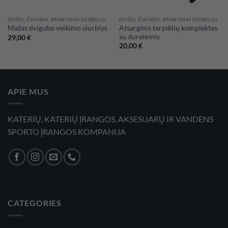
DUŠAI, ČIAUPAI, RANKINIAI SIURBLIAI
DUŠAI, ČIAUPAI, RANKINIAI SIURBLIAI
Atsarginis tarpiklių komplektas
Mažas dvigubo veikimo siurblys
su durelėmis
29,00
€
20,00
€
APIE MUS
KATERIŲ, KATERIŲ ĮRANGOS, AKSESUARŲ IR VANDENS
SPORTO ĮRANGOS KOMPANIJA
CATEGORIES