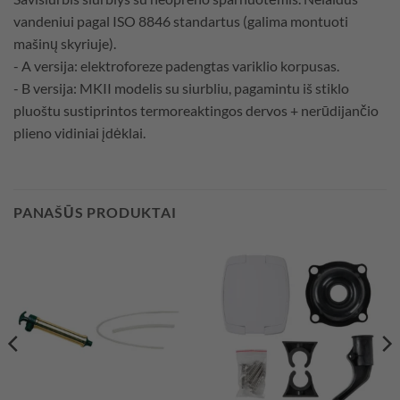
vandeniui pagal ISO 8846 standartus (galima montuoti
mašinų skyriuje).
- A versija: elektroforeze padengtas variklio korpusas.
- B versija: MKII modelis su siurbliu, pagamintu iš stiklo
pluoštu sustiprintos termoreaktingos dervos + nerūdijančio
plieno vidiniai įdėklai.
PANAŠŪS PRODUKTAI