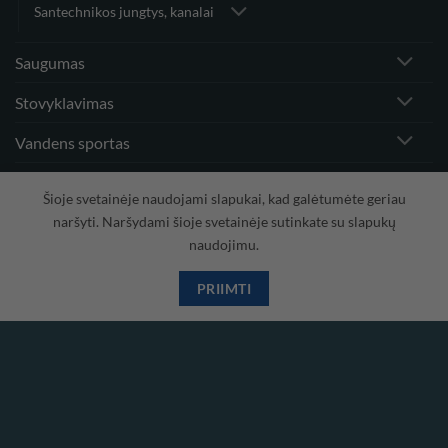
Santechnikos jungtys, kanalai
Saugumas
Stovyklavimas
Vandens sportas
Vėjo greičio matuokliai ir priedai
Šioje svetainėje naudojami slapukai, kad galėtumėte geriau
naršyti. Naršydami šioje svetainėje sutinkate su slapukų
naudojimu.
Visa
PayPal
Stripe
MasterCard
Cash
On
PRIIMTI
Copyright 2026 ©
Hidrodinamika
Delivery