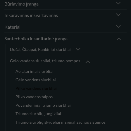
Būriavimo įranga
Inkaravimas ir švartavimas
Kateriai
Santechnika ir sanitarinė įranga
Dušai, Čiaupai, Rankiniai siurbliai
Gėlo vandens siurbliai, triumo pompos
Aeratoriniai siurbliai
Gėlo vandens siurbliai
Pilko vandens siurbliai
Pilko vandens talpos
Povandeniniai triumo siurbliai
Triumo siurblių jungikliai
Triumo siurblių skydeliai ir signalizacijos sistemos