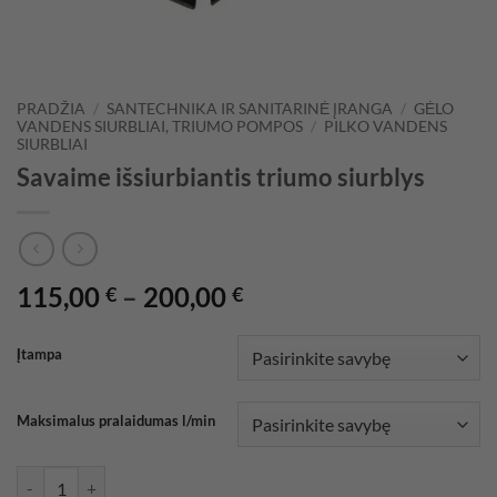
PRADŽIA
/
SANTECHNIKA IR SANITARINĖ ĮRANGA
/
GĖLO
VANDENS SIURBLIAI, TRIUMO POMPOS
/
PILKO VANDENS
SIURBLIAI
Savaime išsiurbiantis triumo siurblys
Price
115,00
–
200,00
€
€
range:
115,00 €
Įtampa
through
200,00 €
Maksimalus pralaidumas l/min
produkto kiekis: Savaime išsiurbiantis triumo siurblys