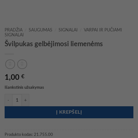
PRADŽIA
/
SAUGUMAS
/
SIGNALAI
/
VARPAI IR PUČIAMI
SIGNALAI
Švilpukas gelbėjimosi liemenėms
1,00
€
Išankstinis užsakymas
produkto kiekis: Švilpukas gelbėjimosi liemenėms
Į KREPŠELĮ
Produkto kodas:
21.755.00