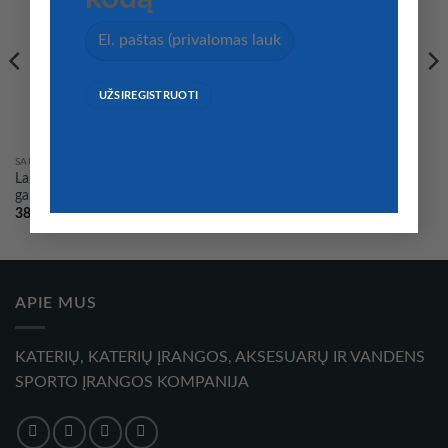
SAUGUMAS
SAUGUMAS
Labai stiprus diafragminis
Profesionalus elektrinis
garsinis signalas
garsiakalbis
Price
38,00
€
–
75,00
€
46,00
€
range:
38,00 €
through
75,00 €
APIE MUS
KATERIŲ, KATERIŲ ĮRANGOS, AKSESUARŲ IR VANDENS
SPORTO ĮRANGOS KOMPANIJA