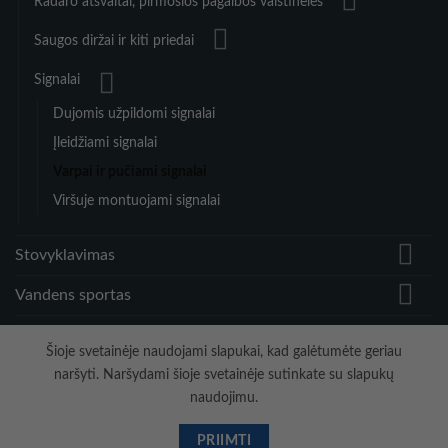
Radaro atšvaitai, pirmosios pagalbos vaistinėlės
Saugos diržai ir kiti priedai
Signalai
Dujomis užpildomi signalai
Įleidžiami signalai
Varpai ir pučiami signalai
Viršuje montuojami signalai
Stovyklavimas
Vandens sportas
Vėjo greičio matuokliai ir priedai
Šioje svetainėje naudojami slapukai, kad galėtumėte geriau
naršyti. Naršydami šioje svetainėje sutinkate su slapukų
naudojimu.
Visa
PayPal
Stripe
MasterCard
Cash
On
PRIIMTI
Copyright 2026 ©
Hidrodinamika