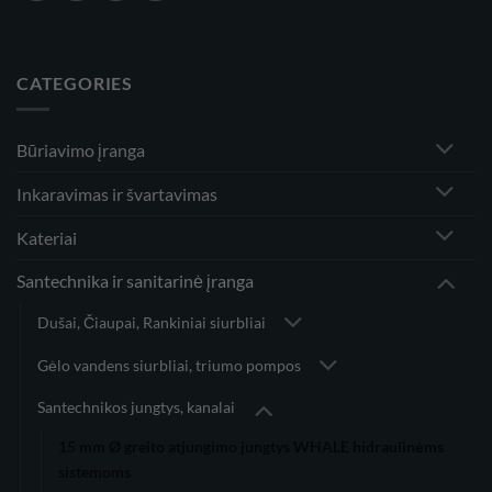
CATEGORIES
Būriavimo įranga
Inkaravimas ir švartavimas
Kateriai
Santechnika ir sanitarinė įranga
Dušai, Čiaupai, Rankiniai siurbliai
Gėlo vandens siurbliai, triumo pompos
Santechnikos jungtys, kanalai
15 mm Ø greito atjungimo jungtys WHALE hidraulinėms
sistemoms