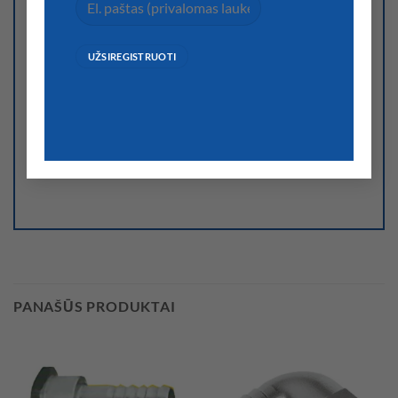
Noriu savo interneto naršyklėje išsaugoti vardą, el.
pašto adresą ir interneto puslapį, kad jų nebereiktų įvesti
iš naujo, kai kitą kartą vėl norėsiu parašyti komentarą.
PANAŠŪS PRODUKTAI