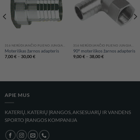
316 NERŪDIJANČIO PLIENO JUNGIAMOSIOS DETALĖS IR VOŽTUVAI
316 NERŪDIJANČIO PLIENO JUNGIAMOSIOS DETALĖS IR VOŽTUVAI
Moteriškas žarnos adapteris
90° moteriškos žarnos adapteris
Price
Price
7,00
€
–
30,00
€
9,00
€
–
38,00
€
range:
range:
7,00 €
9,00 €
through
through
30,00 €
38,00 €
APIE MUS
KATERIŲ, KATERIŲ ĮRANGOS, AKSESUARŲ IR VANDENS
SPORTO ĮRANGOS KOMPANIJA