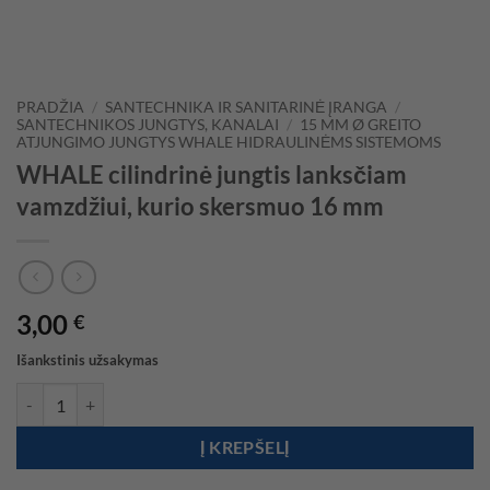
PRADŽIA
/
SANTECHNIKA IR SANITARINĖ ĮRANGA
/
SANTECHNIKOS JUNGTYS, KANALAI
/
15 MM Ø GREITO
ATJUNGIMO JUNGTYS WHALE HIDRAULINĖMS SISTEMOMS
WHALE cilindrinė jungtis lanksčiam
vamzdžiui, kurio skersmuo 16 mm
3,00
€
Išankstinis užsakymas
produkto kiekis: WHALE cilindrinė jungtis lanksčiam vamzdžiui, ku
Į KREPŠELĮ