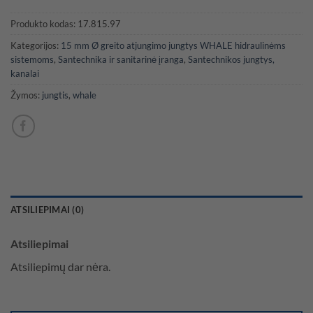
Produkto kodas:
17.815.97
Kategorijos:
15 mm Ø greito atjungimo jungtys WHALE hidraulinėms
sistemoms
,
Santechnika ir sanitarinė įranga
,
Santechnikos jungtys,
kanalai
Žymos:
jungtis
,
whale
ATSILIEPIMAI (0)
Atsiliepimai
Atsiliepimų dar nėra.