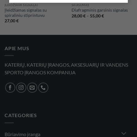
ĮLEIDŽIAMI SIGNALAI
SAUGUMAS
Įleidžiamas signalas su
Diafragminis garsinis signalas
spiraliniu stiprintuvu
Price
28,00
€
–
55,00
€
range:
27,00
€
28,00 €
through
55,00 €
APIE MUS
KATERIŲ, KATERIŲ ĮRANGOS, AKSESUARŲ IR VANDENS
SPORTO ĮRANGOS KOMPANIJA
CATEGORIES
Būriavimo įranga