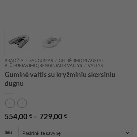
PRADŽIA
/
SAUGUMAS
/
GELBĖJIMO PLAUSTAI,
PLŪDURIAVIMO ĮRENGINIAI IR VALTYS
/
VALTYS
Guminė valtis su kryžminiu skersiniu
dugnu
Price
554,00
–
729,00
€
€
range:
554,00 €
Ilgis