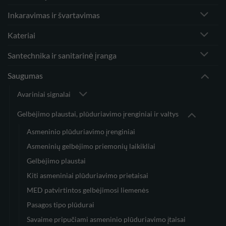
Inkaravimas ir švartavimas
Kateriai
Santechnika ir sanitarinė įranga
Saugumas
Avariniai signalai
Gelbėjimo plaustai, plūduriavimo įrenginiai ir valtys
Asmeninio plūduriavimo įrenginiai
Asmeninių gelbėjimo priemonių laikikliai
Gelbėjimo plaustai
Kiti asmeniniai plūduriavimo prietaisai
MED patvirtintos gelbėjimosi liemenės
Pasagos tipo plūdurai
Savaime pripučiami asmeninio plūduriavimo įtaisai