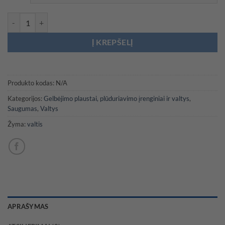
through
729,00 €
produkto kiekis: Guminė valtis su kryžminiu skersiniu dugnu
Į KREPŠELĮ
Produkto kodas:
N/A
Kategorijos:
Gelbėjimo plaustai, plūduriavimo įrenginiai ir valtys
,
Saugumas
,
Valtys
Žyma:
valtis
APRAŠYMAS