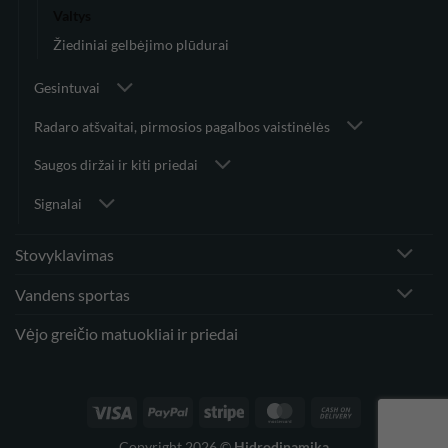
Valtys
Žiediniai gelbėjimo plūdurai
Gesintuvai
Radaro atšvaitai, pirmosios pagalbos vaistinėlės
Saugos diržai ir kiti priedai
Signalai
Stovyklavimas
Vandens sportas
Vėjo greičio matuokliai ir priedai
Visa
PayPal
Stripe
MasterCard
Cash
On
Copyright 2026 ©
Hidrodinamika