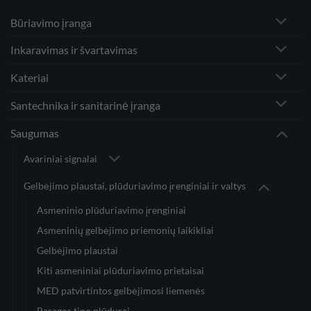
Būriavimo įranga
Inkaravimas ir švartavimas
Kateriai
Santechnika ir sanitarinė įranga
Saugumas
Avariniai signalai
Gelbėjimo plaustai, plūduriavimo įrenginiai ir valtys
Asmeninio plūduriavimo įrenginiai
Asmeninių gelbėjimo priemonių laikikliai
Gelbėjimo plaustai
Kiti asmeniniai plūduriavimo prietaisai
MED patvirtintos gelbėjimosi liemenės
Pasagos tipo plūdurai