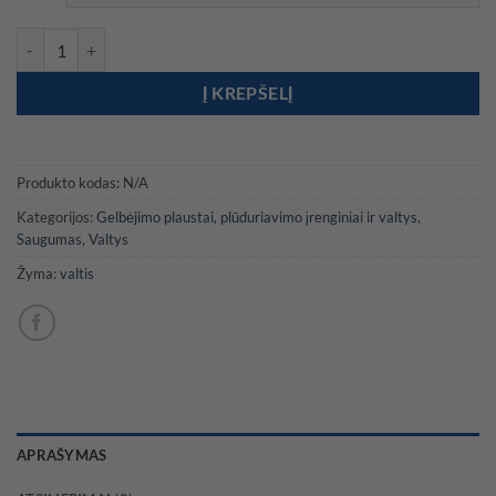
through
1254,00 €
produkto kiekis: Valtis su didelio standumo pripučiamomis grindimis
Į KREPŠELĮ
Produkto kodas:
N/A
Kategorijos:
Gelbėjimo plaustai, plūduriavimo įrenginiai ir valtys
,
Saugumas
,
Valtys
Žyma:
valtis
APRAŠYMAS