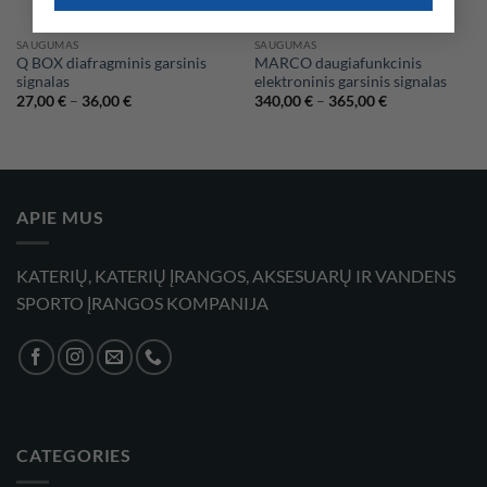
SAUGUMAS
SAUGUMAS
Q BOX diafragminis garsinis
MARCO daugiafunkcinis
signalas
elektroninis garsinis signalas
Price
Price
27,00
€
–
36,00
€
340,00
€
–
365,00
€
range:
range:
27,00 €
340,00 €
through
through
36,00 €
365,00 €
APIE MUS
KATERIŲ, KATERIŲ ĮRANGOS, AKSESUARŲ IR VANDENS
SPORTO ĮRANGOS KOMPANIJA
CATEGORIES