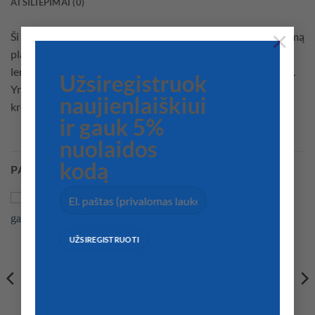
ATSILIEPIMAI (0)
×
Ši technologija sujungia lengvą saugojimą ir puikų tinkamumą
plaukioti. Po naudojimo sulankstykite kaip standžią
lentjuostę valtį. Idealiai tinka esant ribotai saugojimo vietai.
Užsiregistruok
Yra su irklais, pripūtimu, remonto rinkiniu ir nešiojimo
naujienlaiškiui
krepšiu.
ir gauk 5%
nuolaidos
kodą
PANAŠŪS PRODUKTAI