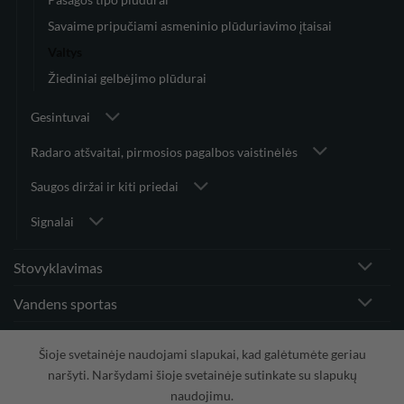
Savaime pripučiami asmeninio plūduriavimo įtaisai
Valtys
Žiediniai gelbėjimo plūdurai
Gesintuvai
Radaro atšvaitai, pirmosios pagalbos vaistinėlės
Saugos diržai ir kiti priedai
Signalai
Stovyklavimas
Vandens sportas
Vėjo greičio matuokliai ir priedai
Šioje svetainėje naudojami slapukai, kad galėtumėte geriau
naršyti. Naršydami šioje svetainėje sutinkate su slapukų
naudojimu.