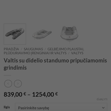
PRADŽIA
/
SAUGUMAS
/
GELBĖJIMO PLAUSTAI,
PLŪDURIAVIMO ĮRENGINIAI IR VALTYS
/
VALTYS
Valtis su didelio standumo pripučiamomis
grindimis
Price
839,00
–
1254,00
€
€
range:
IŠVALYTI
839,00 €
Ilgis