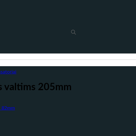
nsatoriai
ms valtims 205mm