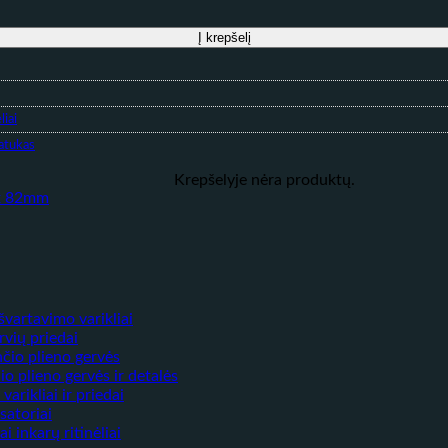
m
Į krepšelį
liai
atukas
Krepšelyje nėra produktų.
švartavimo varikliai
rvių priedai
čio plieno gervės
 plieno gervės ir detalės
arikliai ir priedai
satoriai
ai inkarų ritinėliai