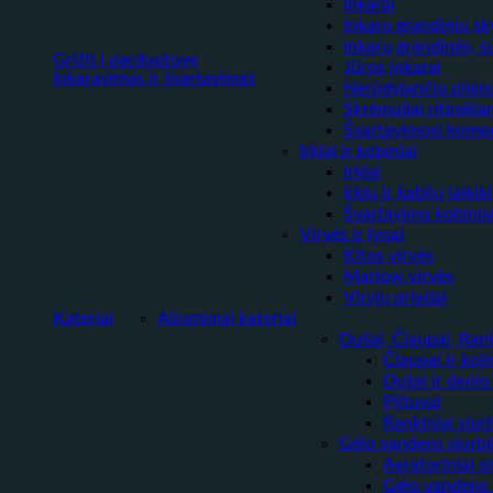
Inkarai
Inkaro grandinių sk
Inkarų grandinės, s
Grįžti į parduotuvę
Jūros inkarai
Inkaravimas ir švartavimas
Nerūdyjančio plieno 
Skrėmuliai ritinėli
Švartavimosi kompe
Irklai ir kobiniai
Irklai
Irklų ir kablių laikikl
Švartavimo kobinia
Virvės ir lynai
Kitos virvės
Marlow virvės
Virvių priedai
Kateriai
Aliuminiai kateriai
Dušai, Čiaupai, Ranki
Čiaupai ir ko
Dušai ir denio
Piltuvai
Rankiniai siurb
Gėlo vandens siurbl
Aeratoriniai si
Gėlo vandens s