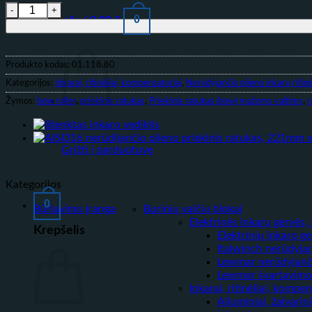
produkto kiekis: Priekinis ratukas (bow) mažoms valtims 205m
0
Krepšelis /
0,00
€
Produkto kodas:
01.118.80
Kategorijos:
Inkarai, ritinėliai, kompensatoriai
,
Nerūdyjančio plieno inkarų ritinė
Žymos:
bow roller
,
priekinis ratukas
,
Priekinis ratukas (bow) mažoms valtims
,
r
Grįžti į parduotuvę
Kategorijos
0
Būriavimo įranga
Burinių valčių blokai
Elektrinės inkarų gervės, 
Krepšelis
Elektrinių inkaro ge
Italwinch nerūdyjan
Lewmar nerūdyjančio
Lewmar švartavimo v
Inkarai, ritinėliai, kompen
Aliuminiai, žalvarini