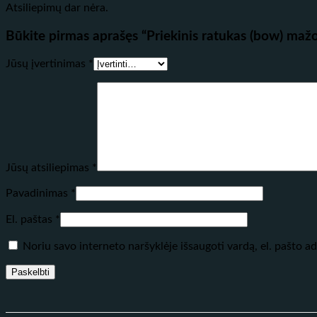
Atsiliepimų dar nėra.
Būkite pirmas aprašęs “Priekinis ratukas (bow) ma
Jūsų įvertinimas
*
Jūsų atsiliepimas
*
Pavadinimas
*
El. paštas
*
Noriu savo interneto naršyklėje išsaugoti vardą, el. pašto adr