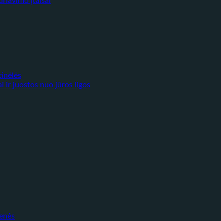
riavimo įtaisai
tinėlės
i ir juostos nuo jūros ligos
enės