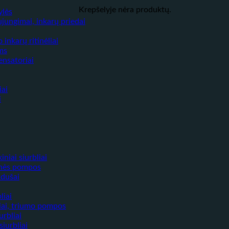
Krepšelyje nėra produktų.
ylės
ujungimai, inkarų priedai
inkarų ritinėliai
ams
nsatoriai
iai
i
niai siurbliai
jinės pompos
 dušai
liai
iai, triumo pompos
urbliai
iurbliai