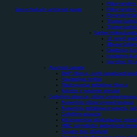
Pilko vandens 
Santechnika ir sanitarinė įranga
Pilko vandens
Povandeniniai 
Triumo siurblių
Triumo siurblių
Santechnikos jungty
15 mm Ø grei
316 nerūdijanč
Greitosios ju
Nubėgimo kana
Siurbimo filtra
Avariniai signalai
360° žibintai, skirti signalizuoti plū
Navigacijos ženklai
Plaukiojantys gelbėjimo žibintai
Raketos ir nelaimės signalai
Gelbėjimo plaustai, plūduriavimo įrenginia
Asmeninio plūduriavimo įrenginiai
Asmeninių gelbėjimo priemonių laiki
Gelbėjimo plaustai
Kiti asmeniniai plūduriavimo prietai
MED patvirtintos gelbėjimosi lieme
Pasagos tipo plūdurai