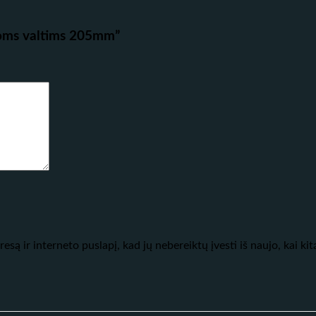
žoms valtims 205mm”
esą ir interneto puslapį, kad jų nebereiktų įvesti iš naujo, kai ki