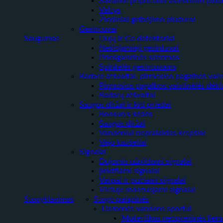
Savaime pripučiami asmeninio plūdu
Valtys
Žiediniai gelbėjimo plūdurai
Gesintuvai
Saugumas
Dujų ir Co detektoriai
Nešiojamieji gesintuvai
Priešgaisrinės sistemos
Spintelės gesintuvams
Radaro atšvaitai, pirmosios pagalbos vais
Pirmosios pagalbos vaistinėlės dėkla
Radarų atšvaitai
Saugos diržai ir kiti priedai
Bonsun's kėdės
Saugos diržai
Vandeniui nepralaidūs krepšiai
Vėjo kaušeliai
Signalai
Dujomis užpildomi signalai
Įleidžiami signalai
Varpai ir pučiami signalai
Viršuje montuojami signalai
Stovyklavimas
Stogo palapinės
Liemenės vandens sportui
Moteriškos neopreninės liem