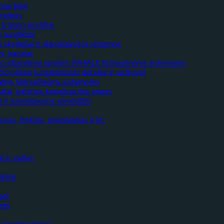
siurbliai
 talpos
triumo siurbliai
 jungikliai
 skydeliai ir signalizacijos sistemos
s, kanalai
to atjungimo jungtys WHALE hidraulinėms sistemoms
io plieno jungiamosios detalės ir vožtuvai
ngtys hidraulinėms sistemoms
lai, kabinos kanalizacijos angos
i ir kanalizacijos vamzdžiai
durus, tinklus, prieplaukas ir kt.
i ir valtys
kliai
sai
nės