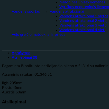
Nailoninės unisex liemenės
Vyriškos neopreninės liemen
Vandens sportas
Vandens atrakcionai
Vandens atrakcionai 1 vietos
Vandens atrakcionai 2 vietų
Vandens atrakcionai 3 vietų
Vandens atrakcionai 4 vietų
Vėjo greičio matuokliai ir priedai
Aprašymas
Atsiliepimai (0)
Pagaminta iš poliruoto nerūdijančio plieno AISI 316 su nailonin
Atsarginis ratukas: 01.346.51
Ilgis 205mm
Plotis
45mm
Aukštis
53mm
Atsiliepimai