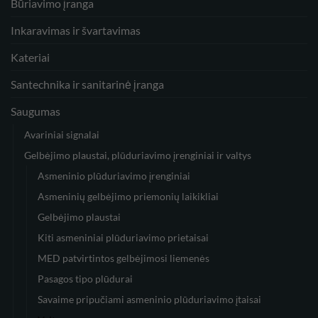
Būriavimo įranga
Inkaravimas ir švartavimas
Kateriai
Santechnika ir sanitarinė įranga
Saugumas
Avariniai signalai
Gelbėjimo plaustai, plūduriavimo įrenginiai ir valtys
Asmeninio plūduriavimo įrenginiai
Asmeninių gelbėjimo priemonių laikikliai
Gelbėjimo plaustai
Kiti asmeniniai plūduriavimo prietaisai
MED patvirtintos gelbėjimosi liemenės
Pasagos tipo plūdurai
Savaime pripučiami asmeninio plūduriavimo įtaisai