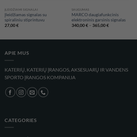
ĮLEIDŽIAMI SIGNALAI
SAUGUMAS
Įleidžiamas signalas su
MARCO daugiafunkcinis
spiraliniu stiprintuvu
elektroninis garsinis signalas
Price
27,00
€
340,00
€
–
365,00
€
range:
340,00 €
through
365,00 €
APIE MUS
KATERIŲ, KATERIŲ ĮRANGOS, AKSESUARŲ IR VANDENS
SPORTO ĮRANGOS KOMPANIJA
CATEGORIES