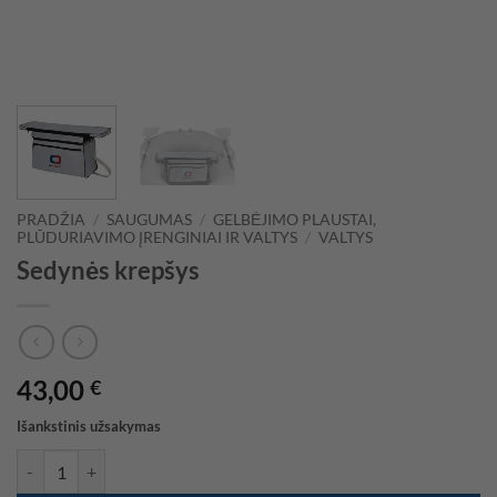
PRADŽIA
/
SAUGUMAS
/
GELBĖJIMO PLAUSTAI,
PLŪDURIAVIMO ĮRENGINIAI IR VALTYS
/
VALTYS
Sedynės krepšys
43,00
€
Išankstinis užsakymas
produkto kiekis: Sedynės krepšys