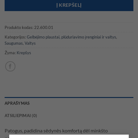
Į KREPŠELĮ
Produkto kodas:
22.600.01
Kategorijos:
Gelbėjimo plaustai, plūduriavimo įrenginiai ir valtys
,
Saugumas
,
Valtys
Žyma:
Krepšys
APRAŠYMAS
ATSILIEPIMAI (0)
Patogus, padidina sėdynės komfortą dėl minkšto