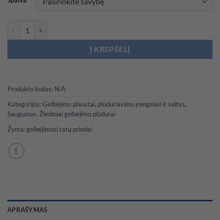
Spalva
produkto kiekis: Uždengimas žiediniams gelbėjimosi ratams
Į KREPŠELĮ
Produkto kodas:
N/A
Kategorijos:
Gelbėjimo plaustai, plūduriavimo įrenginiai ir valtys
,
Saugumas
,
Žiediniai gelbėjimo plūdurai
Žyma:
gelbėjimosi ratų priedai
APRAŠYMAS