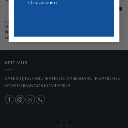
SAUGUMAS
SAUGUMAS
MARCO elektroninis garsinis
Profesionalus elektrinis
signalas, lengvo montavimo
garsiakalbis
724,00
€
46,00
€
APIE MUS
KATERIŲ, KATERIŲ ĮRANGOS, AKSESUARŲ IR VANDENS
SPORTO ĮRANGOS KOMPANIJA