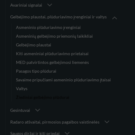
Avariniai signalai
Gelbėjimo plaustai, plūduriavimo įrenginiai ir valtys
Asmeninio plūduriavimo įrenginiai
Asmeninių gelbėjimo priemonių laikikliai
Gelbėjimo plaustai
Kiti asmeniniai plūduriavimo prietaisai
MED patvirtintos gelbėjimosi liemenės
Pasagos tipo plūdurai
Savaime pripučiami asmeninio plūduriavimo įtaisai
Valtys
Žiediniai gelbėjimo plūdurai
Gesintuvai
Radaro atšvaitai, pirmosios pagalbos vaistinėlės
Saugos diržai ir kiti priedai